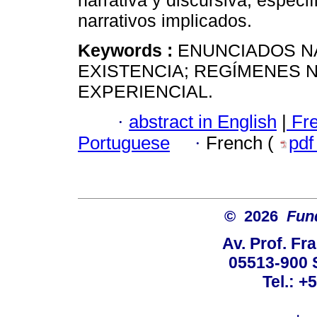
narrativa y discursiva, especi
narrativos implicados.
Keywords :
ENUNCIADOS N
EXISTENCIA; REGÍMENES 
EXPERIENCIAL.
·
abstract in English
|
Fr
Portuguese
·
French (
pd
© 2026
Fun
Av. Prof. Fr
05513-900 
Tel.: +