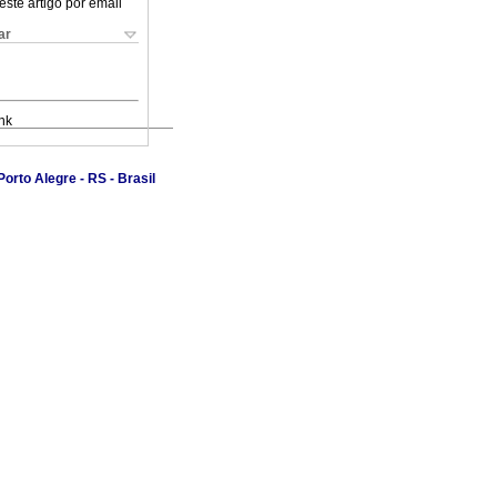
este artigo por email
ar
nk
rto Alegre - RS - Brasil