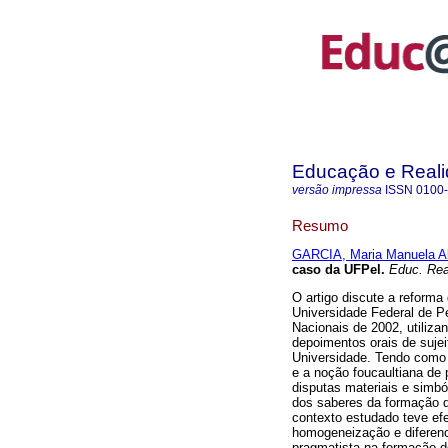
Educação e Real
versão impressa
ISSN
0100
Resumo
GARCIA, Maria Manuela A
caso da UFPel.
Educ. Rea
O artigo discute a reforma 
Universidade Federal de Pe
Nacionais de 2002, utiliz
depoimentos orais de suje
Universidade. Tendo como 
e a noção foucaultiana de 
disputas materiais e simb
dos saberes da formação d
contexto estudado teve ef
homogeneização e diferenc
pragmatista na formação d