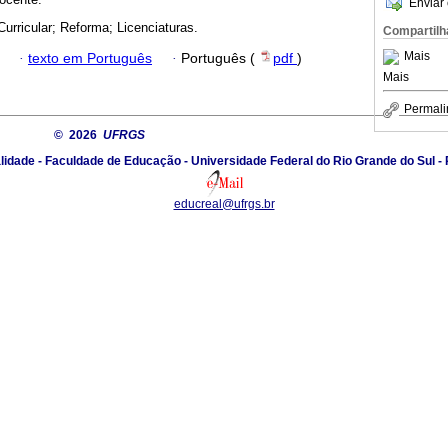
Enviar 
Curricular; Reforma; Licenciaturas.
Compartilh
Mais
·
texto em Português
·
Português (
pdf
)
Mais
Permali
© 2026
UFRGS
idade - Faculdade de Educação - Universidade Federal do Rio Grande do Sul - Po
educreal@ufrgs.br