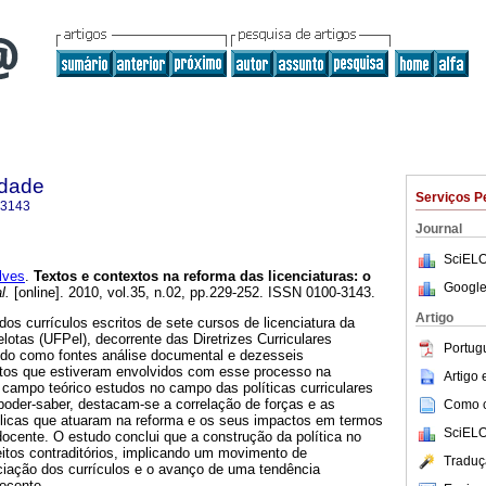
idade
Serviços P
-3143
Journal
SciELO
lves
.
Textos e contextos na reforma das licenciaturas: o
Google
l.
[online]. 2010, vol.35, n.02, pp.229-252. ISSN 0100-3143.
Artigo
dos currículos escritos de sete cursos de licenciatura da
lotas (UFPel), decorrente das Diretrizes Curriculares
Portug
ando como fontes análise documental e dezesseis
itos que estiveram envolvidos com esse processo na
Artigo
campo teórico estudos no campo das políticas curriculares
poder-saber, destacam-se a correlação de forças e as
Como ci
ólicas que atuaram na reforma e os seus impactos em termos
SciELO
ocente. O estudo conclui que a construção da política no
eitos contraditórios, implicando um movimento de
Traduç
iação dos currículos e o avanço de uma tendência
ocente.