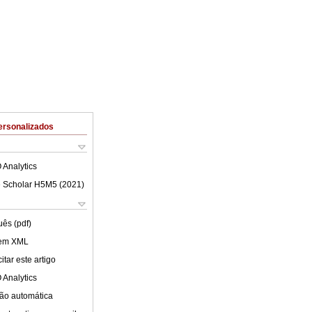
ersonalizados
 Analytics
 Scholar H5M5 (
2021
)
uês (pdf)
 em XML
tar este artigo
 Analytics
ão automática