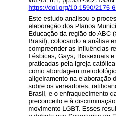
vol.43, n.1, pp.337-362. ISS
https://doi.org/10.1590/2175
Este estudo analisou o proce
elaboração dos Planos Munici
Educação da região do ABC (
Brasil), colocando a análise
compreender as influências r
Lésbicas, Gays, Bissexuais e
praticadas pela igreja católic
como abordagem metodológica
aligeiramento na elaboração do
sobre os vereadores, ratifican
Brasil, e o enfraquecimento 
preconceito e à discriminaçã
movimento LGBT. Esses resul