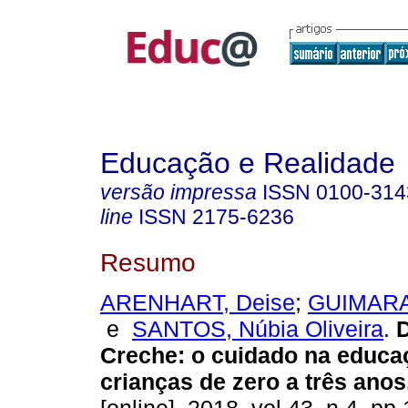
Educação e Realidade
versão impressa
ISSN
0100-314
line
ISSN
2175-6236
Resumo
ARENHART, Deise
;
GUIMARA
e
SANTOS, Núbia Oliveira
.
D
Creche: o cuidado na educa
crianças de zero a três anos