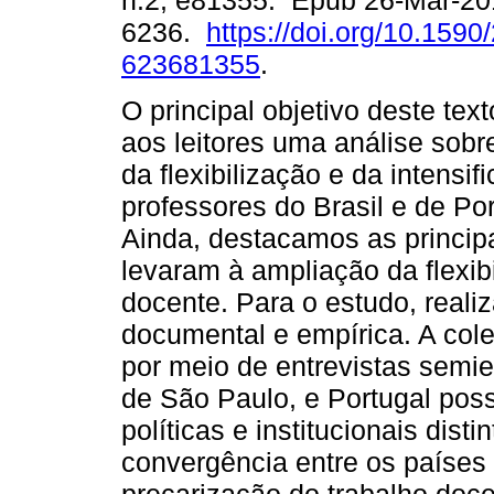
n.2, e81355. Epub 26-Mar-20
6236.
https://doi.org/10.1590
623681355
.
O principal objetivo deste tex
aos leitores uma análise sobr
da flexibilização e da intensif
professores do Brasil e de Por
Ainda, destacamos as princip
levaram à ampliação da flexibi
docente. Para o estudo, reali
documental e empírica. A cole
por meio de entrevistas semie
de São Paulo, e Portugal po
políticas e institucionais dis
convergência entre os paíse