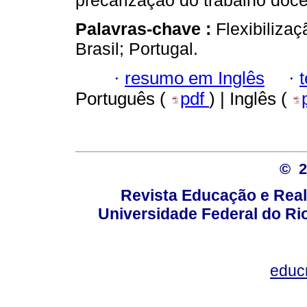
precarização do trabalho doce
Palavras-chave :
Flexibiliza
Brasil; Portugal.
·
resumo em Inglês
·
Português (
pdf
) | Inglês (
© 
Revista Educação e Real
Universidade Federal do Rio
educ