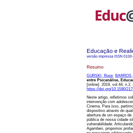
Educação e Real
versão impressa
ISSN
0100
Resumo
GURSKI, Rose
;
BARROS, 
entre Psicanálise, Educa
[online]. 2019, vol.44, n
https://doi.org/10.1590/2
Neste artigo, refletimos s
intervenção com adolescen
Cinema. Para isso, partim
dispositivo através do qu
abertura de um espaço de 
pública de nossa cidade si
vulnerabilidade. Articulan
Agamben, propomos profana
na passagem adolescente.