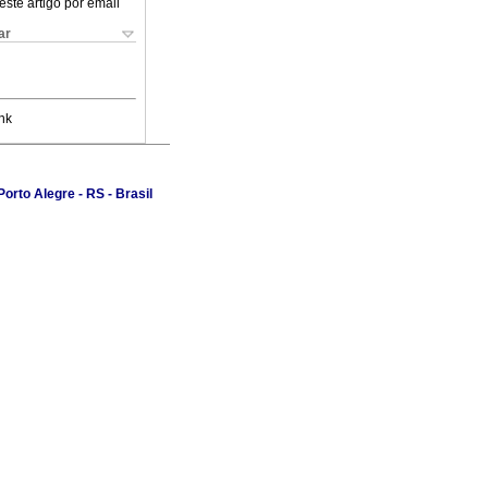
este artigo por email
ar
nk
rto Alegre - RS - Brasil