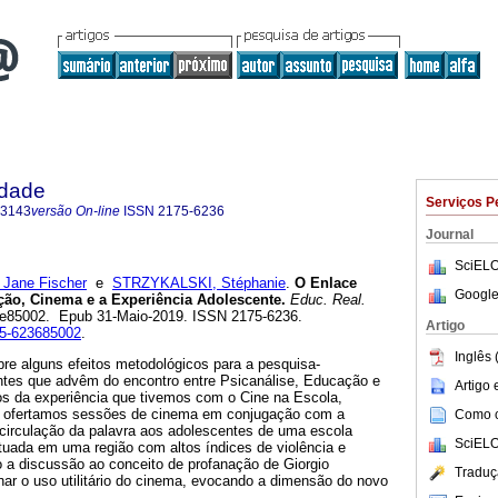
idade
Serviços P
-3143
versão On-line
ISSN
2175-6236
Journal
SciELO
Jane Fischer
e
STRZYKALSKI, Stéphanie
.
O Enlace
Google
ção, Cinema e a Experiência Adolescente.
Educ. Real.
.2, e85002. Epub 31-Maio-2019. ISSN 2175-6236.
Artigo
175-623685002
.
Inglês 
obre alguns efeitos metodológicos para a pesquisa-
tes que advêm do encontro entre Psicanálise, Educação e
Artigo
os da experiência que tivemos com o Cine na Escola,
al ofertamos sessões de cinema em conjugação com a
Como ci
circulação da palavra aos adolescentes de uma escola
SciELO
tuada em uma região com altos índices de violência e
do a discussão ao conceito de profanação de Giorgio
Traduç
r o uso utilitário do cinema, evocando a dimensão do novo