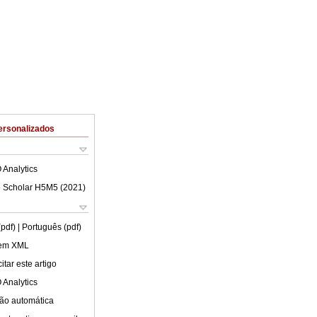
ersonalizados
 Analytics
 Scholar H5M5 (
2021
)
(pdf)
| Português (pdf)
 em XML
tar este artigo
 Analytics
ão automática