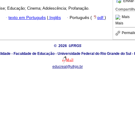
Enviar 
ise; Educação; Cinema; Adolescência; Profanação.
Compartilh
Mais
·
texto em Português
|
Inglês
·
Português (
pdf
)
Mais
Permali
© 2026
UFRGS
idade - Faculdade de Educação - Universidade Federal do Rio Grande do Sul - Po
educreal@ufrgs.br