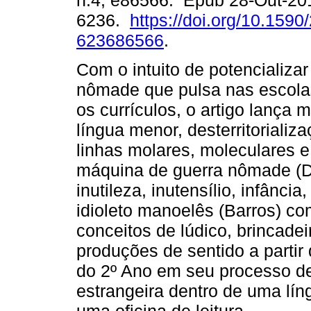
n.4, e86566. Epub 28-Out-20
6236.
https://doi.org/10.1590
623686566
.
Com o intuito de potencializar 
nômade que pulsa nas escola
os currículos, o artigo lança 
língua menor, desterritorializ
linhas molares, moleculares e 
máquina de guerra nômade (De
inutileza, inutensílio, infânci
idioleto manoelês (Barros) co
conceitos de lúdico, brincadei
produções de sentido a partir
do 2º Ano em seu processo d
estrangeira dentro de uma lí