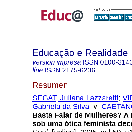
Educação e Realidade
versión impresa
ISSN
0100-314
line
ISSN
2175-6236
Resumen
SEGAT, Juliana Lazzaretti
;
VI
Gabriela da Silva
y
CAETANO
Basta Falar de Mulheres? A 
sob uma ótica feminista deco