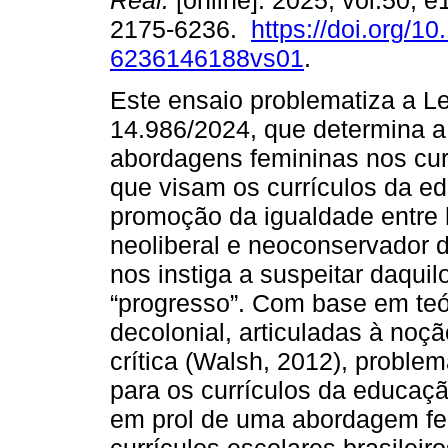
Real.
[online]. 2025, vol.50, 
2175-6236.
https://doi.org/1
6236146188vs01
.
Este ensaio problematiza a Le
14.986/2024, que determina a
abordagens femininas nos cur
que visam os currículos da e
promoção da igualdade entre
neoliberal e neoconservador 
nos instiga a suspeitar daquil
“progresso”. Com base em teó
decolonial, articuladas à noçã
crítica (Walsh, 2012), problem
para os currículos da educaç
em prol de uma abordagem femi