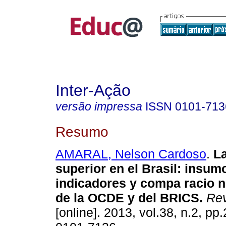
Inter-Ação
versão impressa
ISSN
0101-713
Resumo
AMARAL, Nelson Cardoso
.
La
superior en el Brasil: insum
indicadores y compa racio 
de la OCDE y del BRICS.
Rev
[online]. 2013, vol.38, n.2, p