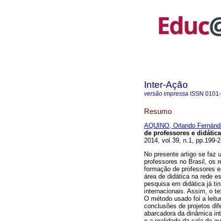
Inter-Ação
versão impressa
ISSN
0101
Resumo
AQUINO, Orlando Fernánd
de professores e didátic
2014, vol.39, n.1, pp.199
No presente artigo se faz 
professores no Brasil, os 
formação de professores e
área de didática na rede e
pesquisa em didática já t
internacionais. Assim, o t
O método usado foi a leitu
conclusões de projetos di
abarcadora da dinâmica int
e a realidade da sala de a