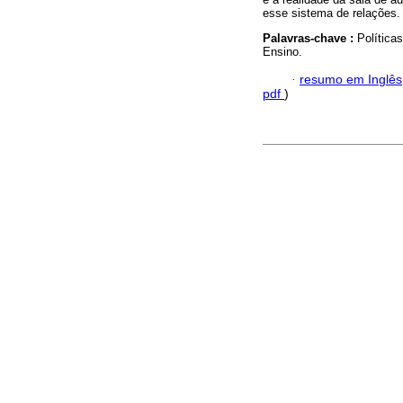
esse sistema de relações.
Palavras-chave :
Política
Ensino.
·
resumo em Inglês
pdf
)