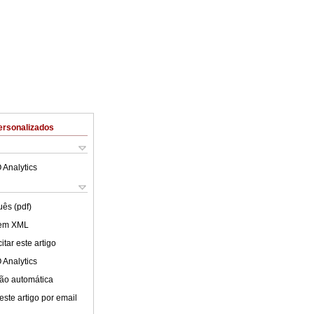
ersonalizados
 Analytics
uês (pdf)
 em XML
tar este artigo
 Analytics
ão automática
este artigo por email