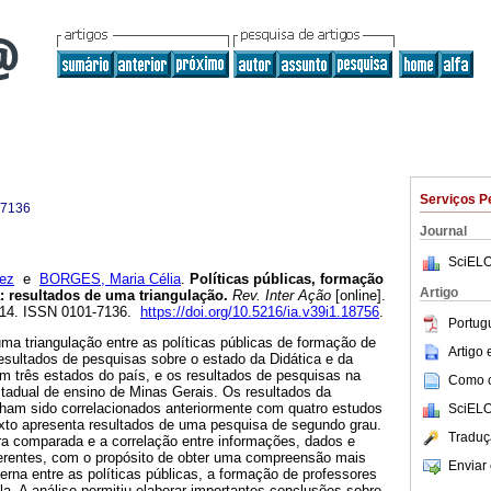
Serviços P
-7136
Journal
SciELO
ez
e
BORGES, Maria Célia
.
Políticas públicas, formação
Artigo
a: resultados de uma triangulação.
Rev. Inter Ação
[online].
-214. ISSN 0101-7136.
https://doi.org/10.5216/ia.v39i1.18756
.
Portug
uma triangulação entre as políticas públicas de formação de
Artigo
resultados de pesquisas sobre o estado da Didática e da
m três estados do país, e os resultados de pesquisas na
Como ci
stadual de ensino de Minas Gerais. Os resultados da
inham sido correlacionados anteriormente com quatro estudos
SciELO
exto apresenta resultados de uma pesquisa de segundo grau.
Traduç
ra comparada e a correlação entre informações, dados e
ferentes, com o propósito de obter uma compreensão mais
Enviar 
erna entre as políticas públicas, a formação de professores
ula. A análise permitiu elaborar importantes conclusões sobre