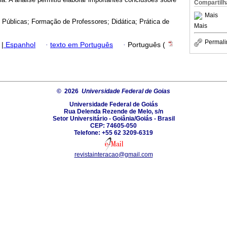
Compartilh
Mais
s Públicas; Formação de Professores; Didática; Prática de
Mais
Permali
|
Espanhol
·
texto em Português
·
Português (
© 2026
Universidade Federal de Goias
Universidade Federal de Goiás
Rua Delenda Rezende de Melo, s/n
Setor Universitário - Goiânia/Goiás - Brasil
CEP: 74605-050
Telefone: +55 62 3209-6319
revistainteracao@gmail.com