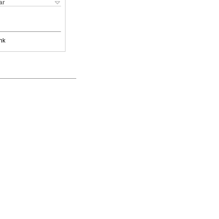
ar
nk