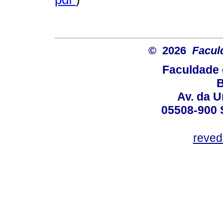
© 2026
Facul
Faculdade 
B
Av. da U
05508-900 
reved