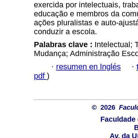
exercida por intelectuais, tra
educação e membros da com
ações pluralistas e auto-ajust
conduzir a escola.
Palabras clave :
Intelectual;
Mudança; Administração Esco
·
resumen en Inglés
·
pdf
)
© 2026
Facul
Faculdade 
B
Av. da U