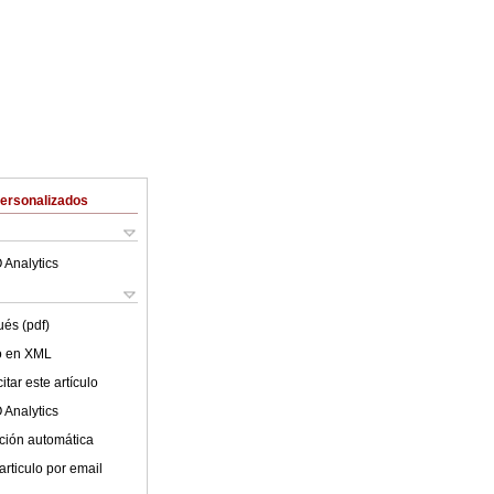
Personalizados
 Analytics
ués (pdf)
lo en XML
tar este artículo
 Analytics
ción automática
articulo por email