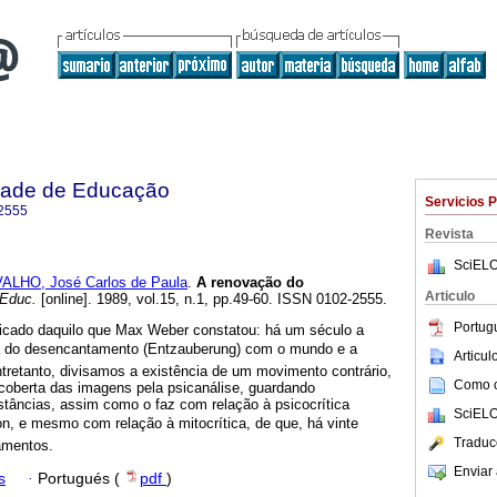
dade de Educação
Servicios 
2555
Revista
SciELO
ALHO, José Carlos de Paula
.
A renovação do
Articulo
 Educ.
[online]. 1989, vol.15, n.1, pp.49-60. ISSN 0102-2555.
Portug
icado daquilo que Max Weber constatou: há um século a
 do desencantamento (Entzauberung) com o mundo e a
Articu
tretanto, divisamos a existência de um movimento contrário,
Como ci
scoberta das imagens pela psicanálise, guardando
stâncias, assim como o faz com relação à psicocrítica
SciELO
on, e mesmo com relação à mitocrítica, de que, há vinte
Traduc
amentos.
Enviar 
s
·
Portugués (
pdf
)