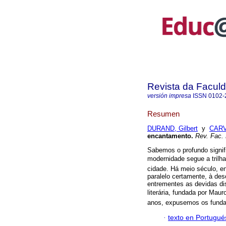
Revista da Facul
versión impresa
ISSN
0102-
Resumen
DURAND, Gilbert
y
CARV
encantamento.
Rev. Fac.
Sabemos o profundo signif
modernidade segue a trilha
cidade. Há meio século, en
paralelo certamente, à de
entrementes as devidas di
literária, fundada por Maur
anos, expusemos os fund
·
texto en Portugué