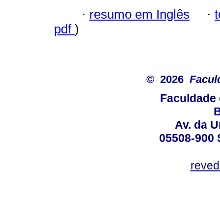
·
resumo em Inglês
·
pdf
)
© 2026
Facul
Faculdade 
B
Av. da U
05508-900 
reved