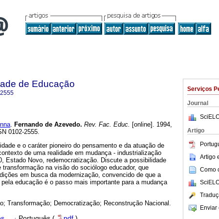
dade de Educação
Serviços P
-2555
Journal
SciELO
enna
.
Fernando de Azevedo.
Rev. Fac. Educ.
[online]. 1994,
Artigo
SSN 0102-2555.
Portug
idade e o caráter pioneiro do pensamento e da atuação de
ontexto de uma realidade em mudança - industrialização
Artigo
0, Estado Novo, redemocratização. Discute a possibilidade
 transformação na visão do sociólogo educador, que
Como ci
adições em busca da modernização, convencido de que a
 pela educação é o passo mais importante para a mudança
SciELO
Traduç
; Transformação; Democratização; Reconstrução Nacional.
Enviar 
ês
·
Português (
pdf
)