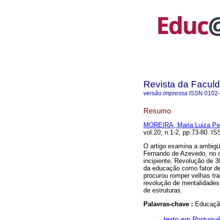
Revista da Facul
versão impressa
ISSN
0102
Resumo
MOREIRA, Maria Luiza P
vol.20, n.1-2, pp.73-80. I
O artigo examina a ambigü
Fernando de Azevedo, no c
incipiente, Revolução de 3
da educação como fator de
procurou romper velhas tr
revolução de mentalidades
de estruturas.
Palavras-chave :
Educação
·
texto em Portugu