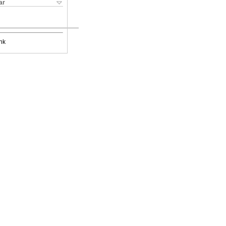
ar
nk