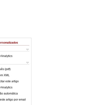
ersonalizados
 Analytics
uês (pdf)
 em XML
tar este artigo
 Analytics
ão automática
este artigo por email