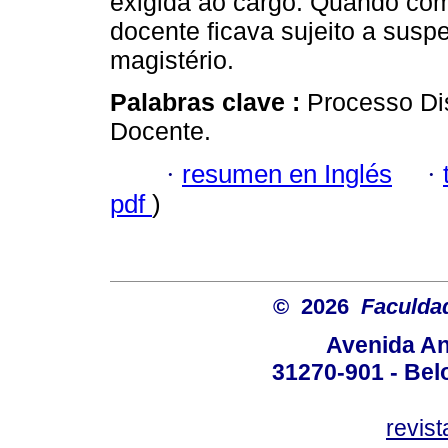
exigida ao cargo. Quando com
docente ficava sujeito a sus
magistério.
Palabras clave :
Processo Dis
Docente.
·
resumen en Inglés
·
pdf
)
© 2026
Faculda
Avenida An
31270-901 - Belo
revis