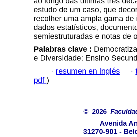
ao longo das últimas três déc
estudo de um caso, que decor
recolher uma ampla gama de i
dados estatísticos, documento
semiestruturadas e notas de o
Palabras clave :
Democratiza
e Diversidade; Ensino Secund
·
resumen en Inglés
·
pdf
)
© 2026
Faculda
Avenida An
31270-901 - Belo