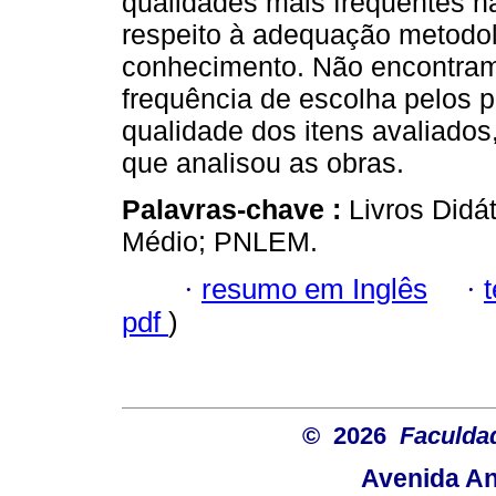
qualidades mais frequentes 
respeito à adequação metodol
conhecimento. Não encontram
frequência de escolha pelos p
qualidade dos itens avaliados
que analisou as obras.
Palavras-chave :
Livros Didá
Médio; PNLEM.
·
resumo em Inglês
·
pdf
)
© 2026
Faculda
Avenida An