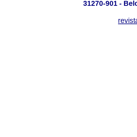
31270-901 - Belo
revis