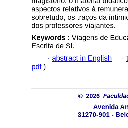
magistério, o material didátic
aspectos relativos à remuner
sobretudo, os traços da inti
dos professores viajantes.
Keywords :
Viagens de Educa
Escrita de Si.
·
abstract in English
·
pdf
)
© 2026
Faculda
Avenida An
31270-901 - Belo