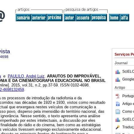
ista
Serviços P
-4698
Journal
SciELO
a
e
PAULILO, André Luiz
.
ARAUTOS DO IMPROVÁVEL,
Google
ONIA E DA CINEMATOGRAFIA EDUCACIONAL NO BRASIL
nline]. 2015, vol.31, n.2, pp.37-59. ISSN 0102-4698.
Artigo
102-4698132459
.
Portug
 os processos de introdução da radiofonia e da
ocorridos nas décadas de 1920 e 1930, vistos como resultado
Artigo
ctual que enxergava nestes veículos de comunicação a
osso povo, disperso pela imensidão do território nacional, das
Como ci
 ignorância. Nesse sentido, o texto apresenta uma análise
SciELO
empenhado por estes intelectuais, a discussão por eles
 finalidade do rádio e do cinema, bem como as estratégias
Traduç
s veículos tivessem emprego exclusivamente educacional.
discute as principais frentes de legitimação para a