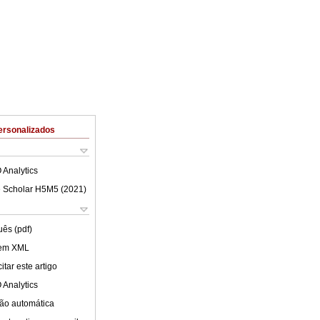
ersonalizados
 Analytics
 Scholar H5M5 (
2021
)
uês (pdf)
 em XML
tar este artigo
 Analytics
ão automática