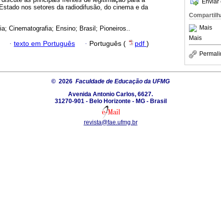
Enviar 
 Estado nos setores da radiodifusão, do cinema e da
Compartilh
Mais
ia; Cinematografia; Ensino; Brasil; Pioneiros..
Mais
·
texto em Português
·
Português (
pdf
)
Permali
© 2026
Faculdade de Educação da UFMG
Avenida Antonio Carlos, 6627.
31270-901 - Belo Horizonte - MG - Brasil
revista@fae.ufmg.br