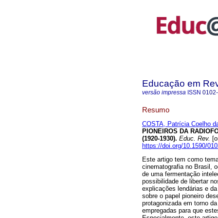
Educação em Rev
versão impressa
ISSN
0102
Resumo
COSTA, Patrícia Coelho d
PIONEIROS DA RADIOF
(1920-1930).
Educ. Rev.
[o
https://doi.org/10.1590/0
Este artigo tem como tema
cinematografia no Brasil, 
de uma fermentação intele
possibilidade de libertar n
explicações lendárias e da
sobre o papel pioneiro des
protagonizada em torno da
empregadas para que este
Especialmente, este artigo 