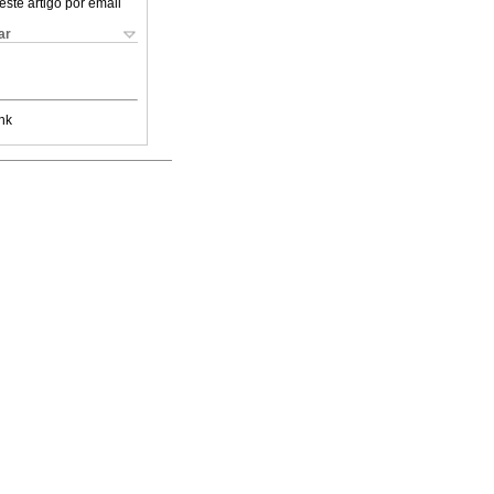
este artigo por email
ar
nk