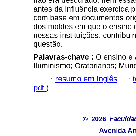
não era descurado, nem essa
antes da influência exercida 
com base em documentos origi
dos moldes em que o ensino e
nessas instituições, contribui
questão.
Palavras-chave :
O ensino e a
Iluminismo; Oratorianos; Mund
·
resumo em Inglês
·
pdf
)
© 2026
Faculda
Avenida An