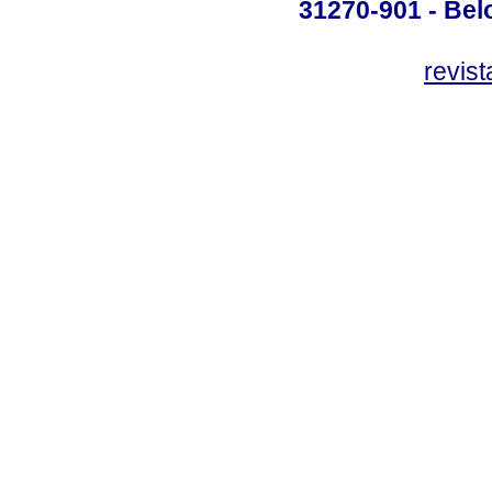
31270-901 - Belo
revis