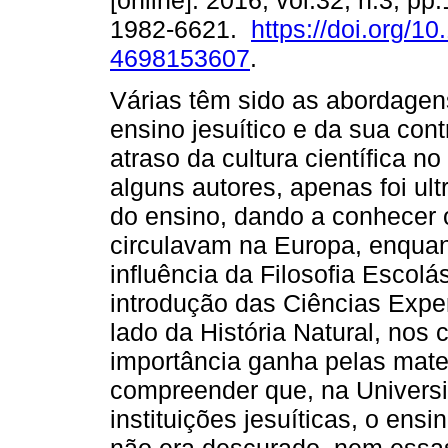
[online]. 2016, vol.32, n.3, p
1982-6621.
https://doi.org/1
4698153607
.
Várias têm sido as abordagen
ensino jesuítico e da sua cont
atraso da cultura científica 
alguns autores, apenas foi u
do ensino, dando a conhecer o
circulavam na Europa, enquan
influência da Filosofia Escolás
introdução das Ciências Exper
lado da História Natural, nos 
importância ganha pelas matem
compreender que, na Universi
instituições jesuíticas, o ens