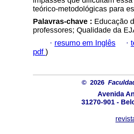
impasses que dificultam essa
teórico-metodológicas para e
Palavras-chave :
Educação d
professores; Qualidade da EJ
·
resumo em Inglês
·
pdf
)
© 2026
Faculda
Avenida An
31270-901 - Belo
revis