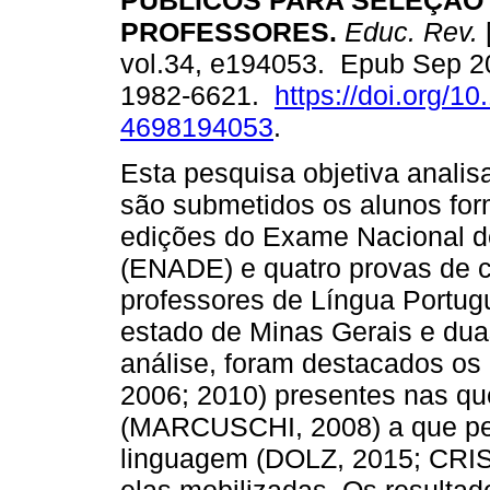
PÚBLICOS PARA SELEÇÃO
PROFESSORES.
Educ. Rev.
vol.34, e194053. Epub Sep 2
1982-6621.
https://doi.org/1
4698194053
.
Esta pesquisa objetiva analis
são submetidos os alunos for
edições do Exame Nacional 
(ENADE) e quatro provas de c
professores de Língua Portug
estado de Minas Gerais e dua
análise, foram destacados o
2006; 2010) presentes nas qu
(MARCUSCHI, 2008) a que pe
linguagem (DOLZ, 2015; CRI