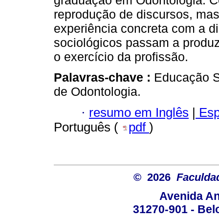
graduação em Odontologia. Co
reprodução de discursos, mas
experiência concreta com a d
sociológicos passam a produzi
o exercício da profissão.
Palavras-chave :
Educação Su
de Odontologia.
·
resumo em Inglês
|
Esp
Português (
pdf
)
© 2026
Faculda
Avenida An
31270-901 - Belo