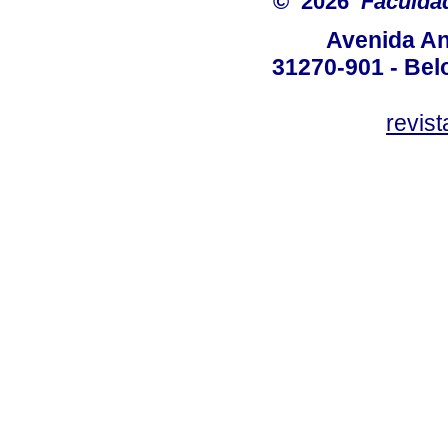
© 2026
Faculda
Avenida An
31270-901 - Belo
revis