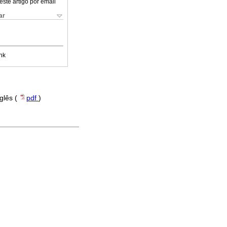
este artigo por email
ar
nk
nglês (
pdf
)