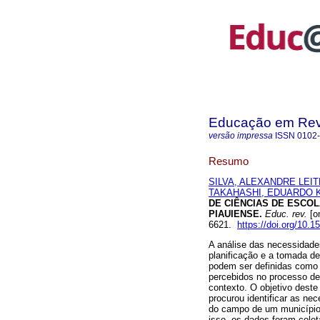
Educação em Rev
versão impressa
ISSN
0102
Resumo
SILVA, ALEXANDRE LEI
TAKAHASHI, EDUARDO 
DE CIÊNCIAS DE ESCO
PIAUIENSE.
Educ. rev.
[o
6621.
https://doi.org/10.
A análise das necessidade
planificação e a tomada d
podem ser definidas como 
percebidos no processo de
contexto. O objetivo deste
procurou identificar as ne
do campo de um município 
isso, os dados foram colet