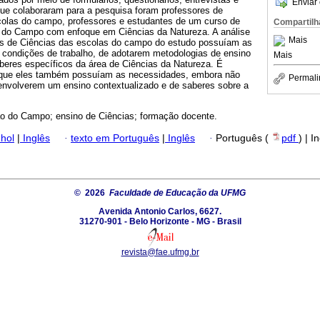
Enviar 
ue colaboraram para a pesquisa foram professores de
scolas do campo, professores e estudantes de um curso de
Compartilh
 do Campo com enfoque em Ciências da Natureza. A análise
Mais
es de Ciências das escolas do campo do estudo possuíam as
condições de trabalho, de adotarem metodologias de ensino
Mais
beres específicos da área de Ciências da Natureza. É
s que eles também possuíam as necessidades, embora não
Permali
envolverem um ensino contextualizado e de saberes sobre a
 do Campo; ensino de Ciências; formação docente.
hol
|
Inglês
·
texto em Português
|
Inglês
·
Português (
pdf
) | I
© 2026
Faculdade de Educação da UFMG
Avenida Antonio Carlos, 6627.
31270-901 - Belo Horizonte - MG - Brasil
revista@fae.ufmg.br