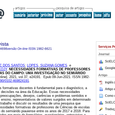
ista
Serviços P
-4698
versão On-line
ISSN
1982-6621
Journal
SciELO
TE DOS SANTOS
;
LOPES, SUZANA GOMES
e
Google
KOJY
.
NECESSIDADES FORMATIVAS DE PROFESSORES
LAS DO CAMPO: UMA INVESTIGAÇÃO NO SEMIÁRIDO
Artigo
nline]. 2021, vol.37, e24191. Epub 09-Jun-2021. ISSN 1982-
1590/0102-469824191
.
Inglês 
s formativas docentes é fundamental para o diagnóstico, a
Artigo
e decisões na área da Educação. Essas necessidades
preocupações, desejos, carências e problemas sentidos e
Como ci
 ensino, representativos de valores surgidos em determinado
SciELO
 trabalho é discutir os resultados de uma pesquisa que
cessidades formativas de professores de Ciências de escolas
Traduç
do semiárido piauiense entre os anos de 2017 e 2018. Para
ados por meio de formulários, questionários, entrevistas e