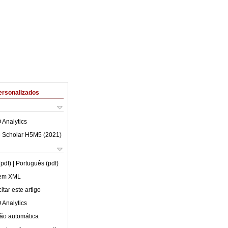
ersonalizados
 Analytics
 Scholar H5M5 (
2021
)
(pdf)
| Português (pdf)
 em XML
tar este artigo
 Analytics
ão automática