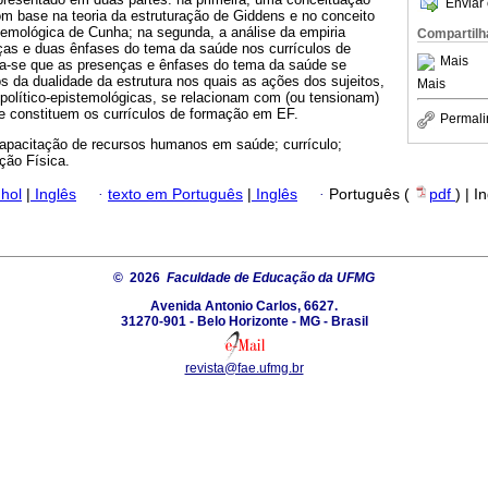
Enviar 
m base na teoria da estruturação de Giddens e no conceito
stemológica de Cunha; na segunda, a análise da empiria
Compartilh
ças e duas ênfases do tema da saúde nos currículos de
Mais
a-se que as presenças e ênfases do tema da saúde se
 da dualidade da estrutura nos quais as ações dos sujeitos,
Mais
político-epistemológicas, se relacionam com (ou tensionam)
ue constituem os currículos de formação em EF.
Permali
apacitação de recursos humanos em saúde; currículo;
ção Física.
hol
|
Inglês
·
texto em Português
|
Inglês
·
Português (
pdf
) | I
© 2026
Faculdade de Educação da UFMG
Avenida Antonio Carlos, 6627.
31270-901 - Belo Horizonte - MG - Brasil
revista@fae.ufmg.br