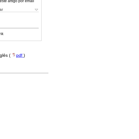
este artigo por email
ar
nk
nglês (
pdf
)