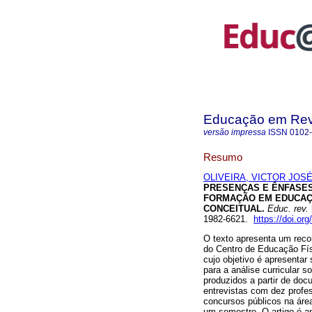
Educação em Rev
versão impressa
ISSN
0102
Resumo
OLIVEIRA, VICTOR JOS
PRESENÇAS E ÊNFASES
FORMAÇÃO EM EDUCAÇÃ
CONCEITUAL.
Educ. rev.
1982-6621.
https://doi.o
O texto apresenta um reco
do Centro de Educação Fís
cujo objetivo é apresentar
para a análise curricular
produzidos a partir de doc
entrevistas com dez profe
concursos públicos na áre
um semestre. O artigo é a