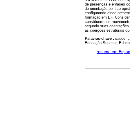
de presenças e ênfases co
de orientação político-epi
configurando cinco presen
formação em EF. Consider
constituem nos movimentos
segundo suas orientações 
as coerções estruturais q
Palavras-chave :
saúde; c
Educação Superior; Educa
·
resumo em Espan