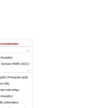
ersonalizados
 Analytics
 Scholar H5M5 (
2021
)
(pdf)
| Português (pdf)
 em XML
tar este artigo
 Analytics
ão automática