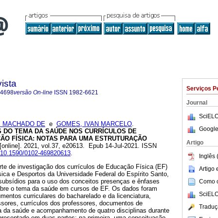
ista
Serviços P
-4698
versão On-line
ISSN
1982-6621
Journal
SciELO
É MACHADO DE
e
GOMES, IVAN MARCELO
.
Google
 DO TEMA DA SAÚDE NOS CURRÍCULOS DE
O FÍSICA: NOTAS PARA UMA ESTRUTURAÇÃO
Artigo
[online]. 2021, vol.37, e20613. Epub 14-Jul-2021. ISSN
rg/10.1590/0102-469820613
.
Inglês 
rte de investigação dos currículos de Educação Física (EF)
Artigo
ica e Desportos da Universidade Federal do Espírito Santo,
 subsídios para o uso dos conceitos presenças e ênfases
Como ci
 sobre o tema da saúde em cursos de EF. Os dados foram
SciELO
umentos curriculares do bacharelado e da licenciatura,
ssores, currículos dos professores, documentos de
Traduç
a da saúde e acompanhamento de quatro disciplinas durante
presentado em duas partes: na primeira, uma conceituação