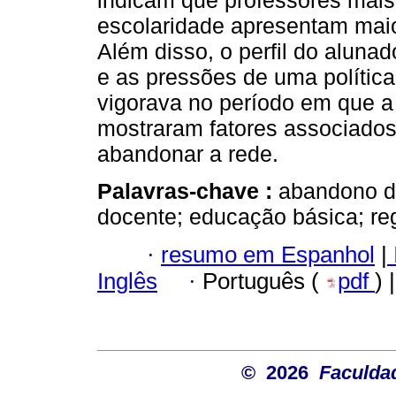
indicam que professores mais
escolaridade apresentam maio
Além disso, o perfil do aluna
e as pressões de uma política
vigorava no período em que a
mostraram fatores associados
abandonar a rede.
Palavras-chave :
abandono do
docente; educação básica; reg
·
resumo em Espanhol
|
Inglês
·
Português (
pdf
) 
© 2026
Faculda