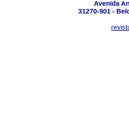
Avenida An
31270-901 - Belo
revis