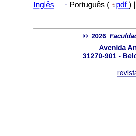
Inglês
·
Português (
pdf
) 
© 2026
Faculda
Avenida An
31270-901 - Belo
revis