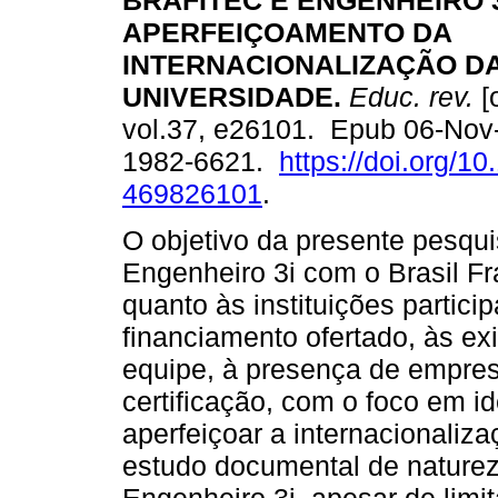
BRAFITEC E ENGENHEIRO 3
APERFEIÇOAMENTO DA
INTERNACIONALIZAÇÃO D
UNIVERSIDADE.
Educ. rev.
[
vol.37, e26101. Epub 06-Nov
1982-6621.
https://doi.org/1
469826101
.
O objetivo da presente pesqu
Engenheiro 3i com o Brasil Fr
quanto às instituições partici
financiamento ofertado, às ex
equipe, à presença de empres
certificação, com o foco em i
aperfeiçoar a internacionaliz
estudo documental de naturez