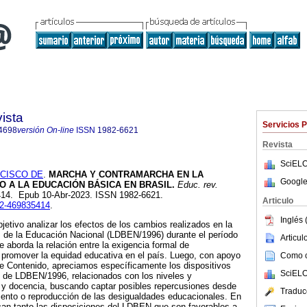
ista
Servicios 
4698
versión On-line
ISSN
1982-6621
Revista
SciELO
CISCO DE
.
MARCHA Y CONTRAMARCHA EN LA
Google
 A LA EDUCACIÓN BÁSICA EN BRASIL.
Educ. rev.
35414. Epub 10-Abr-2023. ISSN 1982-6621.
Articulo
102-469835414
.
Inglés 
jetivo analizar los efectos de los cambios realizados en la
s de la Educación Nacional (LDBEN/1996) durante el período
Articu
e aborda la relación entre la exigencia formal de
e promover la equidad educativa en el país. Luego, con apoyo
Como ci
de Contenido, apreciamos específicamente los dispositivos
SciELO
V de LDBEN/1996, relacionados con los niveles y
y docencia, buscando captar posibles repercusiones desde
Traduc
iento o reproducción de las desigualdades educacionales. En
can tanto las disposiciones del LDBEN que son favorables a