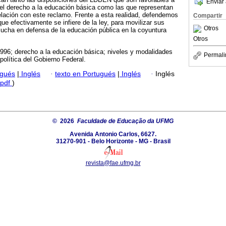
Enviar 
del derecho a la educación básica como las que representan
elación con este reclamo. Frente a esta realidad, defendemos
Compartir
que efectivamente se infiere de la ley, para movilizar sus
Otros
 lucha en defensa de la educación pública en la coyuntura
Otros
96; derecho a la educación básica; niveles y modalidades
Permali
política del Gobierno Federal.
ugués
|
Inglés
·
texto en Portugués
|
Inglés
·
Inglés
pdf
)
© 2026
Faculdade de Educação da UFMG
Avenida Antonio Carlos, 6627.
31270-901 - Belo Horizonte - MG - Brasil
revista@fae.ufmg.br