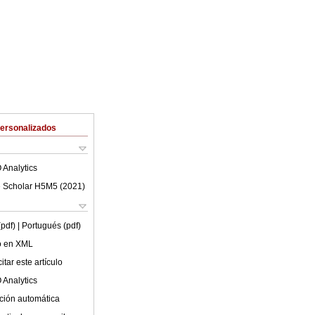
Personalizados
 Analytics
 Scholar H5M5 (
2021
)
(pdf)
| Portugués (pdf)
lo en XML
tar este artículo
 Analytics
ción automática