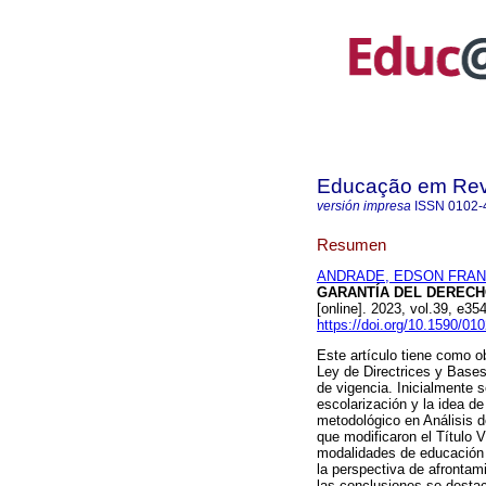
Educação em Rev
versión impresa
ISSN
0102-
Resumen
ANDRADE, EDSON FRAN
GARANTÍA DEL DERECHO
[online]. 2023, vol.39, e
https://doi.org/10.1590/0
Este artículo tiene como ob
Ley de Directrices y Base
de vigencia. Inicialmente s
escolarización y la idea d
metodológico en Análisis 
que modificaron el Título 
modalidades de educación 
la perspectiva de afrontam
las conclusiones se desta