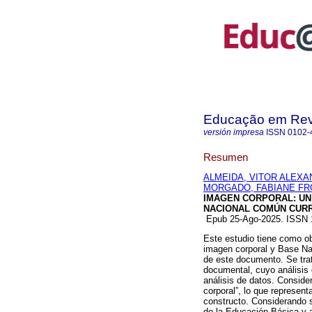
Educação em Rev
versión impresa
ISSN
0102-
Resumen
ALMEIDA, VITOR ALEX
MORGADO, FABIANE FR
IMAGEN CORPORAL: UN
NACIONAL COMÚN CURR
Epub 25-Ago-2025. ISSN
Este estudio tiene como ob
imagen corporal y Base Nac
de este documento. Se trata
documental, cuyo análisis 
análisis de datos. Consid
corporal”, lo que represe
constructo. Considerando s
de la Educación Básica y 