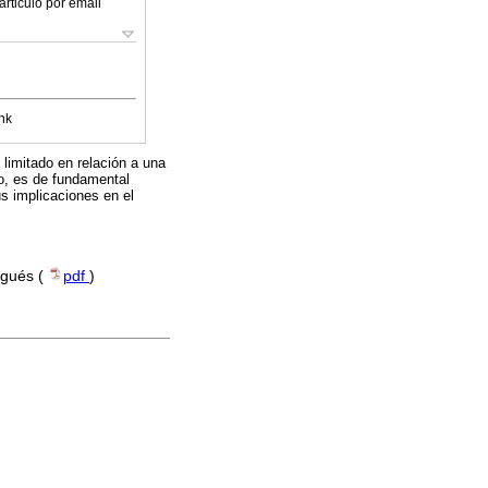
articulo por email
nk
limitado en relación a una
o, es de fundamental
s implicaciones en el
ugués (
pdf
)