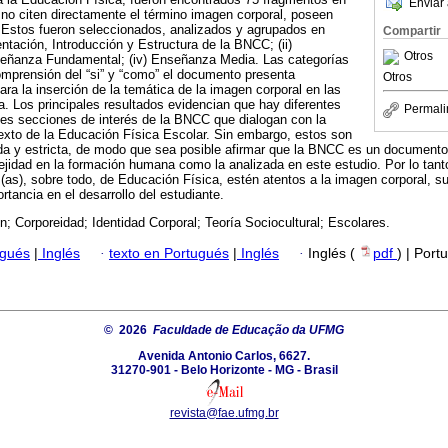
Enviar 
no citen directamente el término imagen corporal, poseen
. Estos fueron seleccionados, analizados y agrupados en
Compartir
entación, Introducción y Estructura de la BNCC; (ii)
Otros
Enseñanza Fundamental; (iv) Enseñanza Media. Las categorías
mprensión del “si” y “como” el documento presenta
Otros
ara la inserción de la temática de la imagen corporal en las
. Los principales resultados evidencian que hay diferentes
Permali
les secciones de interés de la BNCC que dialogan con la
exto de la Educación Física Escolar. Sin embargo, estos son
a y estricta, de modo que sea posible afirmar que la BNCC es un documento 
jidad en la formación humana como la analizada en este estudio. Por lo tant
(as), sobre todo, de Educación Física, estén atentos a la imagen corporal, su
tancia en el desarrollo del estudiante.
; Corporeidad; Identidad Corporal; Teoría Sociocultural; Escolares.
ugués
|
Inglés
·
texto en Portugués
|
Inglés
·
Inglés (
pdf
) | Port
© 2026
Faculdade de Educação da UFMG
Avenida Antonio Carlos, 6627.
31270-901 - Belo Horizonte - MG - Brasil
revista@fae.ufmg.br