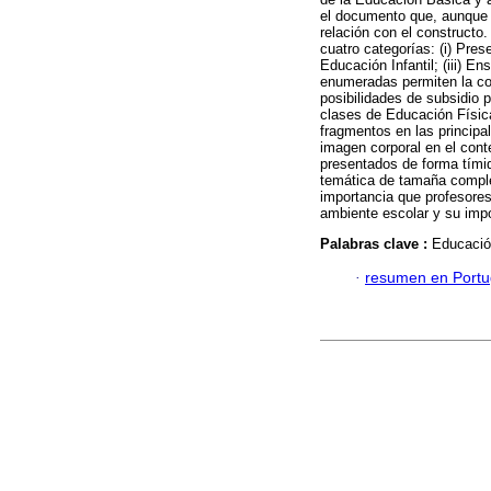
el documento que, aunque 
relación con el constructo
cuatro categorías: (i) Pres
Educación Infantil; (iii) 
enumeradas permiten la co
posibilidades de subsidio p
clases de Educación Física
fragmentos en las principa
imagen corporal en el cont
presentados de forma tímid
temática de tamaña comple
importancia que profesores
ambiente escolar y su impor
Palabras clave :
Educación
·
resumen en Port