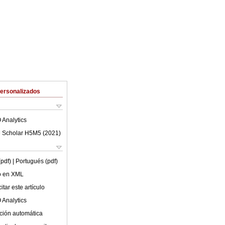
Personalizados
 Analytics
 Scholar H5M5 (
2021
)
(pdf)
| Portugués (pdf)
lo en XML
tar este artículo
 Analytics
ción automática