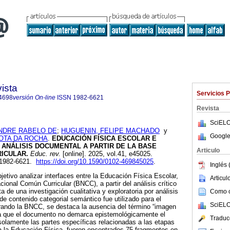
ista
Servicios 
4698
versión On-line
ISSN
1982-6621
Revista
SciELO
ANDRE RABELO DE
;
HUGUENIN, FELIPE MACHADO
y
Google
OTA DA ROCHA
.
EDUCACIÓN FÍSICA ESCOLAR E
 ANÁLISIS DOCUMENTAL A PARTIR DE LA BASE
Articulo
ICULAR.
Educ. rev.
[online]. 2025, vol.41, e45025.
 1982-6621.
https://doi.org/10.1590/0102-469845025
.
Inglés 
jetivo analizar interfaces entre la Educación Física Escolar,
Articu
ional Común Curricular (BNCC), a partir del análisis crítico
 de una investigación cualitativa y exploratoria por análisis
Como ci
de contenido categorial semántico fue utilizado para el
SciELO
erando la BNCC, se destaca la ausencia del término “imagen
nta que el documento no demarca epistemológicamente el
Traduc
olamente las partes específicas relacionadas a las etapas
a la Educación Física, fueron encontrados 75 fragmentos en