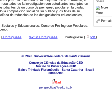
Share
s resultados de la investigación con estudiantes inscriptos en
estudiantes de un curso de preingreso popular en la ciudad
More
do la composición social de su público y los fines de su
More
política de reducción de las desigualdades educacionales,
.
Permali
 Sociales y Educacionales; Curso de Pre-Ingreso Populares;
erior.
h
|
Portuguese
·
text in Portuguese
·
Portuguese (
pdf
)
© 2026
Universidade Federal de Santa Catarina
Centro de Ciências da Educação-CED
Núcleo de Publicações-NUP
Bairro Trindade Florianópolis - Santa Catarina - Brasil
88040-900
perspectiva@ced.ufsc.br