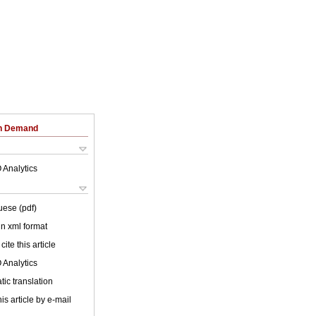
on Demand
 Analytics
uese (pdf)
 in xml format
cite this article
 Analytics
ic translation
is article by e-mail