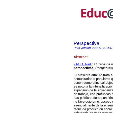
Perspectiva
Print version
ISSN
0102-547
Abstract
ZAGO, Nadir
.
Cursos de in
perspectivas.
Perspectiva
El presente artículo trata
comunitarios o populares q
tienen como principal obje
es notoria la intensificaci
expansión de la enseñanza
de trabajo, con profundas 
Las políticas de expansión 
no favorecieron el acceso
esencialmente de la enseñ
reducida producción sobre 
existencia de esos cursos 