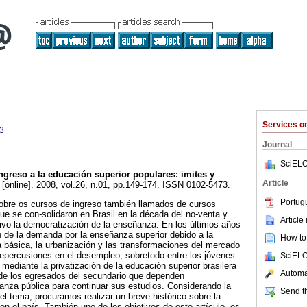
Services 
3
Journal
SciELO
greso a la educación superior populares: imites y
Article
[online]. 2008, vol.26, n.01, pp.149-174. ISSN 0102-5473.
Portug
 sobre os cursos de ingreso también llamados de cursos
ue se con-solidaron en Brasil en la década del no-venta y
Article
tivo la democratización de la enseñanza. En los últimos años
ón de la demanda por la enseñanza superior debido a la
How to 
 básica, la urbanización y las transformaciones del mercado
repercusiones en el desempleo, sobretodo entre los jóvenes.
SciELO
mediante la privatización de la educación superior brasilera
Automat
 de los egresados del secundario que dependen
anza pública para continuar sus estudios. Considerando la
Send th
el tema, procuramos realizar un breve histórico sobre la
en el país. También uno de los objetivos de este artículo, es