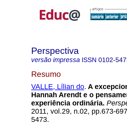
Perspectiva
versão impressa
ISSN
0102-547
Resumo
VALLE, Lílian do
.
A excepcion
Hannah Arendt e o pensame
experiência ordinária.
Perspe
2011, vol.29, n.02, pp.673-69
5473.