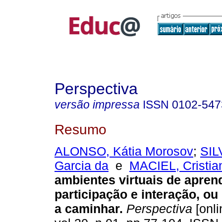
Perspectiva
versão impressa
ISSN
0102-547
Resumo
ALONSO, Kátia Morosov
;
SIL
Garcia da
e
MACIEL, Cristia
ambientes virtuais de apren
participação e interação, ou
a caminhar.
Perspectiva
[onli