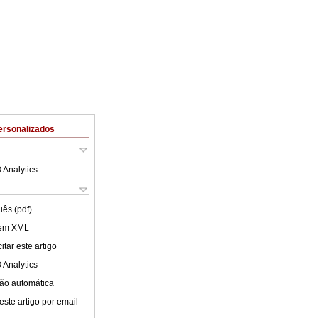
ersonalizados
 Analytics
uês (pdf)
 em XML
tar este artigo
 Analytics
ão automática
este artigo por email