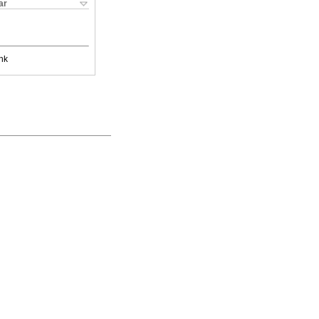
ar
nk