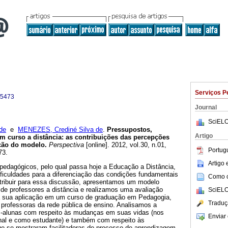
Serviços P
-5473
Journal
SciELO
de
e
MENEZES, Crediné Silva de
.
Pressupostos,
Artigo
um curso a distância: as contribuições das percepções
ação do modelo.
Perspectiva
[online]. 2012, vol.30, n.01,
Portug
73.
Artigo
 pedagógicos, pelo qual passa hoje a Educação a Distância,
ificuldades para a diferenciação das condições fundamentais
Como ci
ribuir para essa discussão, apresentamos um modelo
 de professores a distância e realizamos uma avaliação
SciELO
da sua aplicação em um curso de graduação em Pedagogia,
Traduç
professoras da rede pública de ensino. Analisamos a
s-alunas com respeito às mudanças em suas vidas (nos
Enviar 
onal e como estudante) e também com respeito às
que se mostraram facilitadoras do processo de aprendizagem.