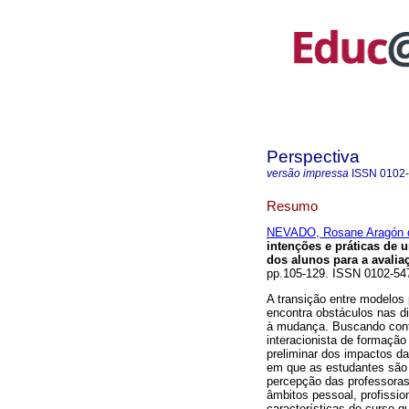
Perspectiva
versão impressa
ISSN
0102
Resumo
NEVADO, Rosane Aragón 
intenções e práticas de 
dos alunos para a avali
pp.105-129. ISSN 0102-54
A transição entre modelos
encontra obstáculos nas d
à mudança. Buscando cont
interacionista de formação
preliminar dos impactos 
em que as estudantes são 
percepção das professora
âmbitos pessoal, profissi
características do curso 