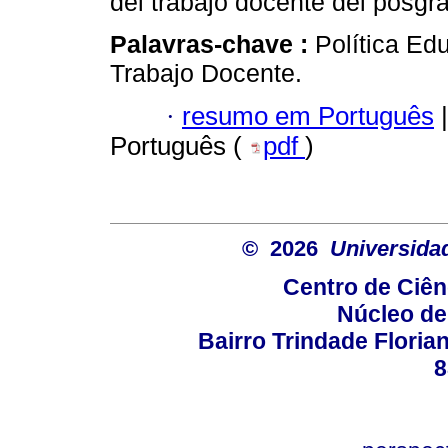
del trabajo docente del posgr
Palavras-chave :
Política Ed
Trabajo Docente.
·
resumo em Português
|
Português (
pdf
)
© 2026
Universida
Centro de Ciê
Núcleo de
Bairro Trindade Florian
8