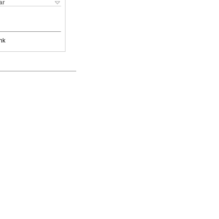
ar
nk