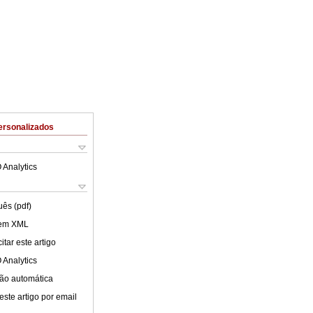
ersonalizados
 Analytics
uês (pdf)
 em XML
tar este artigo
 Analytics
ão automática
este artigo por email