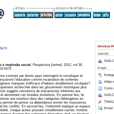
Serviços P
-5473
Journal
SciELO
 e implosão social.
Perspectiva
[online]. 2012, vol.30,
Artigo
02-5473.
Portug
ons connues par divers pays interrogent le sociologue et
 perçoivent l’éducation comme incarnation de schèmes
Artigo
tigineux manques d’efficace d’habitus durablement inculqués?
iquement recherchée dans les glissements historiques plus
Como ci
rticle suggère «existence de mécanismes inhérents aux
et alimentant ces brutales évolutions. En premier lieu, fa
SciELO
 comme une insertion dans des catégories hétérogènes en
Traduç
qui permet de penser sa dépendance envers les mouvances
et les conflits. En second lieu, l’intériorité implique un espace
Enviar 
bilité, chaque acteur pouvant virtuellement cacher, montrer,
 normes d’action des catégories d’insertion, bref, se réserver