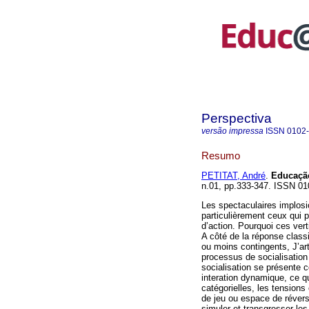
Perspectiva
versão impressa
ISSN
0102
Resumo
PETITAT, André
.
Educação
n.01, pp.333-347. ISSN 01
Les spectaculaires implosi
particulièrement ceux qui
d’action. Pourquoi ces ver
A côté de la réponse class
ou moins contingents, J’a
processus de socialisation 
socialisation se présente
interation dynamique, ce 
catégorielles, les tensions 
de jeu ou espace de réversi
simuler et transgresser les