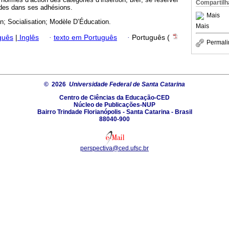
Compartilh
ades dans ses adhésions.
Mais
n; Socialisation; Modèle D’Éducation.
Mais
guês
|
Inglês
·
texto em Português
·
Português (
Permali
© 2026
Universidade Federal de Santa Catarina
Centro de Ciências da Educação-CED
Núcleo de Publicações-NUP
Bairro Trindade Florianópolis - Santa Catarina - Brasil
88040-900
perspectiva@ced.ufsc.br