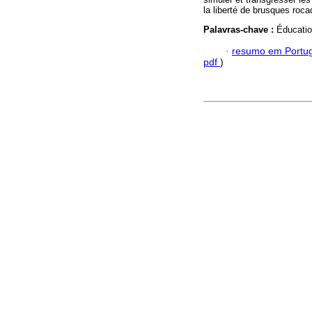
la liberté de brusques roc
Palavras-chave :
Éducatio
·
resumo em Portu
pdf
)