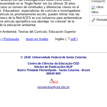
Compartir
desarrollado en la “Anglo-Norte” em los últimos 30 años.
icaron un número de similitudes y diferencias claves en el
Otros
e. Educadores, especialistas de currículo e investigadores
Otros
artículo es prioritariamente escrito, pueden refinar más las
o marco de la Red ACES en sus esfuerzos para ambientalizar
Permali
te artículo ejemplifica una abordaje “no colonial” de la
 de la educación ambiental.
 Ambiental; Teorías del Currículo; Educación Superior.
s
|
Portugués
·
texto en Inglés
·
Inglés (
pdf
)
© 2026
Universidade Federal de Santa Catarina
Centro de Ciências da Educação-CED
Núcleo de Publicações-NUP
Bairro Trindade Florianópolis - Santa Catarina - Brasil
88040-900
perspectiva@ced.ufsc.br