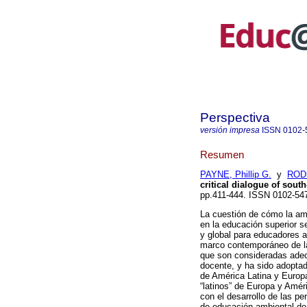
Perspectiva
versión impresa
ISSN
0102-
Resumen
PAYNE, Phillip G.
y
ROD
critical dialogue of sout
pp.411-444. ISSN 0102-54
La cuestión de cómo la amb
en la educación superior s
y global para educadores 
marco contemporáneo de la
que son consideradas adec
docente, y ha sido adoptad
de América Latina y Europ
“latinos” de Europa y Amér
con el desarrollo de las per
de educación ambiental de