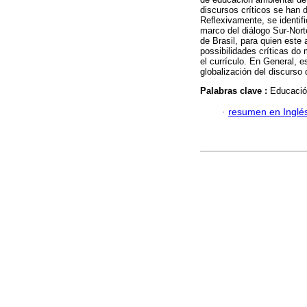
discursos críticos se han 
Reflexivamente, se identif
marco del diálogo Sur-Nort
de Brasil, para quien este 
possibilidades críticas d
el currículo. En General, es
globalización del discurso
Palabras clave :
Educación
·
resumen en Inglé