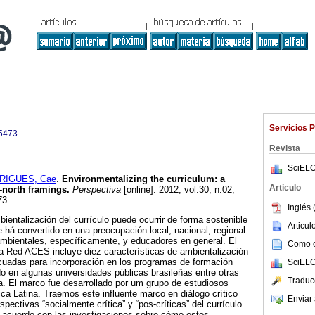
Servicios 
5473
Revista
SciELO
RIGUES, Cae
.
Environmentalizing the curriculum: a
Articulo
h-north framings.
Perspectiva
[online]. 2012, vol.30, n.02,
73.
Inglés 
ientalización del currículo puede ocurrir de forma sostenible
Articu
e há convertido en una preocupación local, nacional, regional
ambientales, específicamente, y educadores en general. El
Como ci
 Red ACES incluye diez características de ambientalización
uadas para incorporación en los programas de formación
SciELO
o en algunas universidades públicas brasileñas entre otras
Traduc
a. El marco fue desarrollado por um grupo de estudiosos
ica Latina. Traemos este influente marco en diálogo crítico
Enviar 
spectivas “socialmente crítica” y “pos-críticas” del currículo
 acuerdo con las investigaciones sobre cómo estos