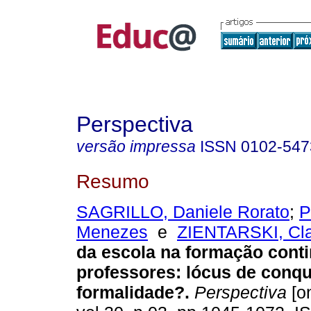
Perspectiva
versão impressa
ISSN
0102-547
Resumo
SAGRILLO, Daniele Rorato
;
P
Menezes
e
ZIENTARSKI, Cla
da escola na formação cont
professores: lócus de conq
formalidade?.
Perspectiva
[on