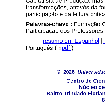
Capitalista de Produção, ma
transformações, através da f
participação e da leitura crític
Palavras-chave :
Formação C
Participação dos Professores
·
resumo em Espanhol
|
Português (
pdf
)
© 2026
Universida
Centro de Ciê
Núcleo de
Bairro Trindade Florian
8