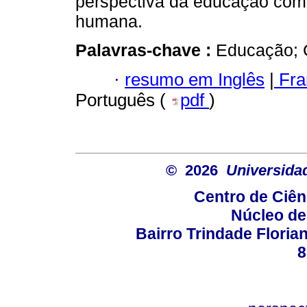
perspectiva da educação co
humana.
Palavras-chave :
Educação; C
·
resumo em Inglês
|
Fra
Português (
pdf
)
© 2026
Universida
Centro de Ciê
Núcleo de
Bairro Trindade Florian
8