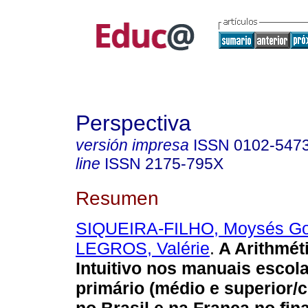
Perspectiva
versión impresa
ISSN
0102-547
line
ISSN
2175-795X
Resumen
SIQUEIRA-FILHO, Moysés Go
LEGROS, Valérie
.
A Arithmét
Intuitivo nos manuais escol
primário (médio e superior