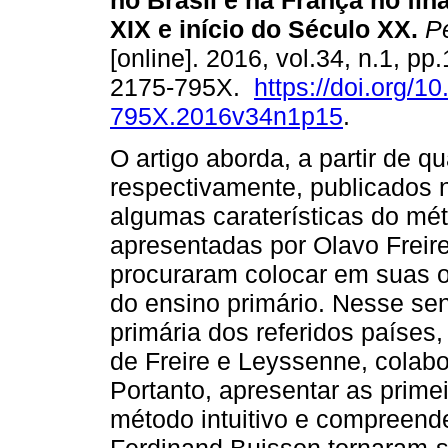
no Brasil e na França no fin
XIX e início do Século XX.
Pe
[online]. 2016, vol.34, n.1, p
2175-795X.
https://doi.org/1
795X.2016v34n1p15
.
O artigo aborda, a partir de q
respectivamente, publicados n
algumas caraterísticas do méto
apresentadas por Olavo Freire
procuraram colocar em suas o
do ensino primário. Nesse sent
primária dos referidos países
de Freire e Leyssenne, colab
Portanto, apresentar as primei
método intuitivo e compreend