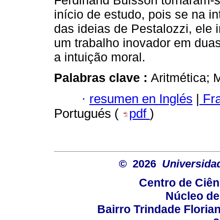
Ferdinand Buisson tornaram-s
início de estudo, pois se na i
das ideias de Pestalozzi, ele 
um trabalho inovador em duas o
a intuição moral.
Palabras clave :
Aritmética; 
·
resumen en Inglés
|
Fr
Portugués (
pdf
)
© 2026
Universida
Centro de Ciê
Núcleo de
Bairro Trindade Florian