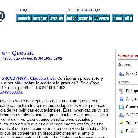
o em Questão
Serviços P
-7735
versão On-line
ISSN
1981-1802
Journal
SciELO
e
SROCZYNSKI, Claudete Inês
.
Currículum prescripto y
Artigo
 discusión sobre la teoría y la práctica?.
Rev. Educ.
ol.49, n.35, pp.49-74. ISSN 1981-1802.
Portug
15v49i350004
.
Artigo
cusiones sobre concepciones del currículum que orientan
dagogía frente a los proyectos pedagógicos y las prácticas
Como ci
cia de las políticas educacionales. Esta investigación utilizó:
 documentos, observaciones participantes y encuestas. Lleva-
SciELO
 currículum está constituido en relaciones sociales y
Traduç
real es más amplio que cualquier documento escrito, es una
 a nivel de prescripción e en el proceso y en la práctica. Se
Enviar 
s que se convierten en preocupaciones en el ámbito
s relaciones entre la teoría y la práctica en los procesos de