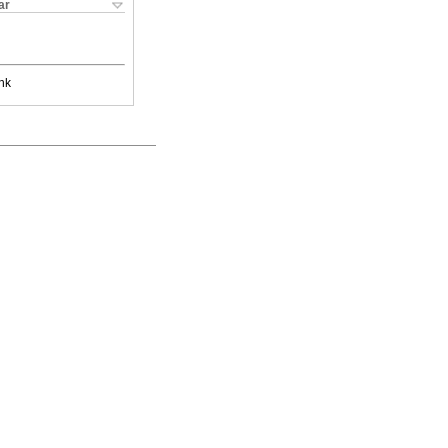
ar
nk