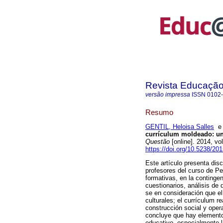
Revista Educaçã
versão impressa
ISSN
0102
Resumo
GENTIL, Heloisa Salles
currículum moldeado: una
Questão
[online]. 2014, v
https://doi.org/10.5238/20
Este artículo presenta dis
profesores del curso de Pe
formativas, en la contingen
cuestionarios, análisis de
se en consideración que el
culturales; el currículum 
construcción social y opera
concluye que hay elemento
educativo, especialmente la