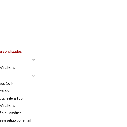
ersonalizados
 Analytics
uês (pdf)
 em XML
tar este artigo
 Analytics
ão automática
este artigo por email