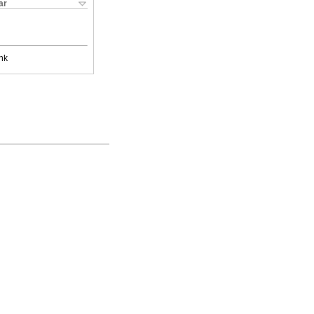
ar
nk