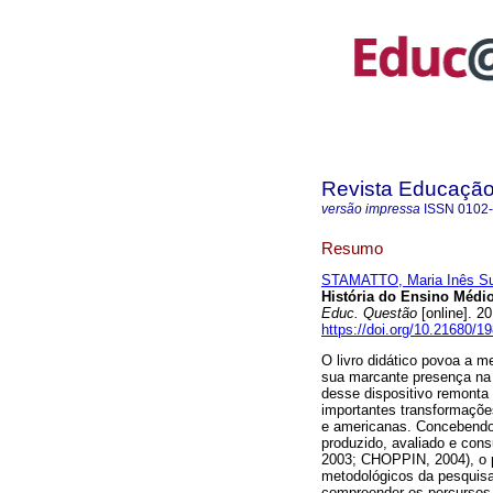
Revista Educaçã
versão impressa
ISSN
0102
Resumo
STAMATTO, Maria Inês Su
História do Ensino Médio
Educ. Questão
[online]. 2
https://doi.org/10.21680/
O livro didático povoa a m
sua marcante presença na 
desse dispositivo remonta 
importantes transformaçõ
e americanas. Concebendo o
produzido, avaliado e co
2003; CHOPPIN, 2004), o p
metodológicos da pesquisa 
compreender os percursos d