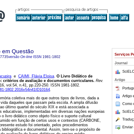
o em Questão
Serviços P
-7735
versão On-line
ISSN
1981-1802
Journal
SciELO
cupira
e
CAIMI, Flávia Eloisa
.
O Livro Didático de
Artigo
: critérios de avaliação e documentos curriculares.
Rev.
016, vol.54, n.41, pp.220-250. ISSN 1981-1802.
Portug
1981-1802.2016v54n41ID10164
.
Artigo
emória coletiva mais do que outros tipos de livros, dada a
vida daqueles que passam pela escola. A ampla difusão
Como ci
ao último quartel do século XIX e está associada a
es educativas, implementadas em diversas nações europeias
SciELO
 livro didático como objeto físico e suporte cultural
Traduç
nsumido em função de certos usos e contextos (CARBONE,
resente estudo foi orientado, pelos procedimentos
Enviar 
bibliográfica e documental. Assim, tem-se o propósito de
a avaliação de livros didáticos do ensino médio,