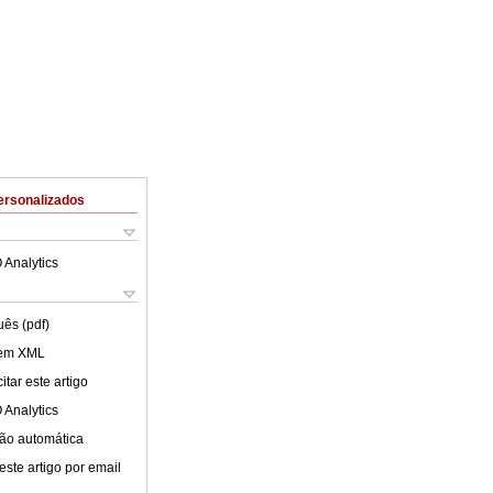
ersonalizados
 Analytics
uês (pdf)
 em XML
tar este artigo
 Analytics
ão automática
este artigo por email