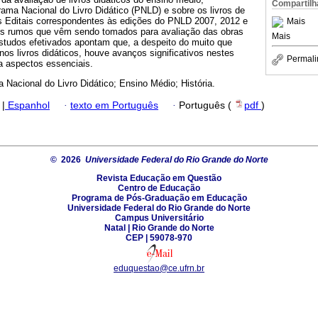
Compartilh
ama Nacional do Livro Didático (PNLD) e sobre os livros de
os Editais correspondentes às edições do PNLD 2007, 2012 e
Mais
os rumos que vêm sendo tomados para avaliação das obras
Mais
estudos efetivados apontam que, a despeito do muito que
nos livros didáticos, houve avanços significativos nestes
Permali
a aspectos essenciais.
 Nacional do Livro Didático; Ensino Médio; História.
|
Espanhol
·
texto em Português
·
Português (
pdf
)
© 2026
Universidade Federal do Rio Grande do Norte
Revista Educação em Questão
Centro de Educação
Programa de Pós-Graduação em Educação
Universidade Federal do Rio Grande do Norte
Campus Universitário
Natal | Rio Grande do Norte
CEP | 59078-970
eduquestao@ce.ufrn.br