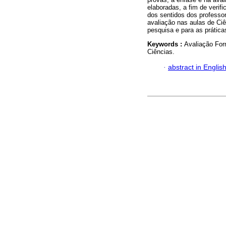
elaboradas, a fim de verif
dos sentidos dos professor
avaliação nas aulas de Ci
pesquisa e para as prática
Keywords :
Avaliação For
Ciências.
·
abstract in Englis