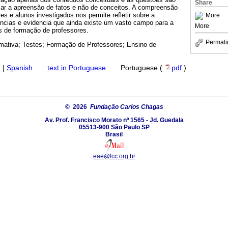
Share
icar a apreensão de fatos e não de conceitos. A compreensão
es e alunos investigados nos permite refletir sobre a
More
ências e evidencia que ainda existe um vasto campo para a
More
s de formação de professores.
Permali
mativa; Testes; Formação de Professores; Ensino de
h
|
Spanish
·
text in Portuguese
·
Portuguese (
pdf
)
© 2026
Fundação Carlos Chagas
Av. Prof. Francisco Morato nº 1565 - Jd. Guedala
05513-900 São Paulo SP
Brasil
eae@fcc.org.br