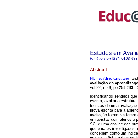
Estudos em Avali
Print version
ISSN
0103-683
Abstract
NUHS, Aline Cristiane
an
avaliação da aprendizag
vol.22, n.49, pp.259-283.
Identificar os sentidos qu
escrita; avaliar a estrutu
teóricos de uma avaliação 
prova escrita para a apren
avaliação formativa foram 
entrevistas com alunos e 
SC, e uma análise das pro
que para os investigados 
concebem como um indicati
provas, a ênfase é na ava