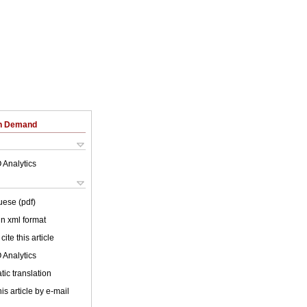
on Demand
 Analytics
uese (pdf)
 in xml format
cite this article
 Analytics
ic translation
is article by e-mail