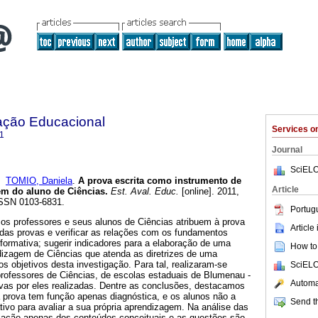
ação Educacional
Services 
1
Journal
SciELO
d
TOMIO, Daniela
.
A prova escrita como instrumento de
Article
em do aluno de Ciências.
Est. Aval. Educ.
[online]. 2011,
 ISSN 0103-6831.
Portug
e os professores e seus alunos de Ciências atribuem à prova
Article
ra das provas e verificar as relações com os fundamentos
formativa; sugerir indicadores para a elaboração de uma
How to 
dizagem de Ciências que atenda as diretrizes de uma
os objetivos desta investigação. Para tal, realizaram-se
SciELO
professores de Ciências, de escolas estaduais de Blumenau -
Automat
vas por eles realizadas. Dentre as conclusões, destacamos
a prova tem função apenas diagnóstica, e os alunos não a
Send th
vo para avaliar a sua própria aprendizagem. Na análise das
liação apenas dos conteúdos conceituais e as questões são