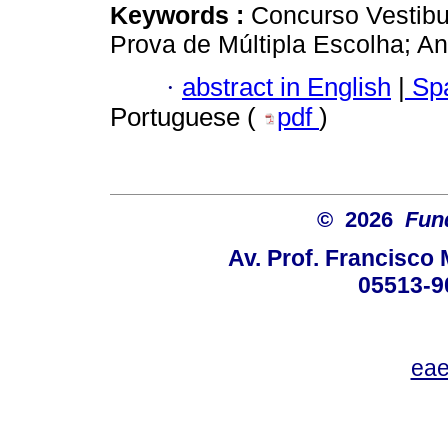
Keywords :
Concurso Vestibul
Prova de Múltipla Escolha; Aná
·
abstract in English
|
Spa
Portuguese (
pdf
)
© 2026
Fun
Av. Prof. Francisco 
05513-9
eae