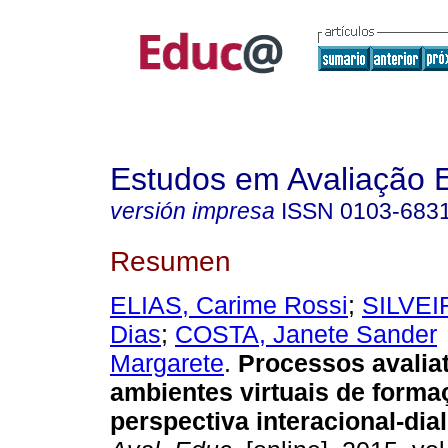
Estudos em Avaliação 
versión impresa
ISSN
0103-683
Resumen
ELIAS, Carime Rossi
;
SILVEI
Dias
;
COSTA, Janete Sander
Margarete
.
Processos avalia
ambientes virtuais de form
perspectiva interacional-dia