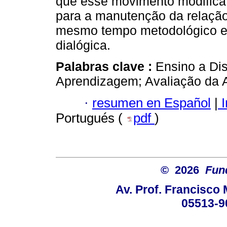
que esse movimento modifica 
para a manutenção da relaçã
mesmo tempo metodológico e 
dialógica.
Palabras clave :
Ensino a Di
Aprendizagem; Avaliação da A
·
resumen en Español
|
I
Portugués (
pdf
)
© 2026
Fun
Av. Prof. Francisco 
05513-9