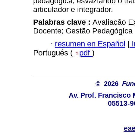
pedagógica, esvaziando o trab
articulador e integrador.
Palabras clave :
Avaliação E
Docente; Gestão Pedagógica 
·
resumen en Español
|
I
Portugués (
pdf
)
© 2026
Fun
Av. Prof. Francisco 
05513-9
eae