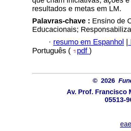
que criam iniciativas, ações e
resultados e metas em LM.
Palavras-chave :
Ensino de C
Educacionais; Responsabiliz
·
resumo em Espanhol
|
Português (
pdf
)
© 2026
Fun
Av. Prof. Francisco 
05513-9
eae