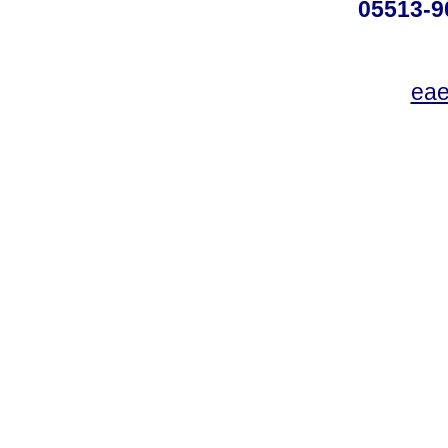
05513-9
eae