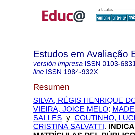
Estudos em Avaliação 
versión impresa
ISSN
0103-683
line
ISSN
1984-932X
Resumen
SILVA, RÉGIS HENRIQUE D
VIEIRA, JOICE MELO
;
MADEI
SALLES
y
COUTINHO, LUC
CRISTINA SALVATTI
.
INDIC