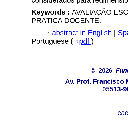
considerados para redimension
Keywords :
AVALIAÇÃO ES
PRÁTICA DOCENTE.
·
abstract in English
|
Spa
Portuguese (
pdf
)
© 2026
Fun
Av. Prof. Francisco 
05513-9
eae